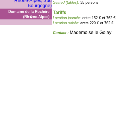
Seated (tables):
35 persons
Domaine de la Rochère
Tariffs
(Rh�ne-Alpes)
Location journée:
entre 152 € et 762 €
Location soirée:
entre 229 € et 762 €
Mademoiselle Golay
Contact :