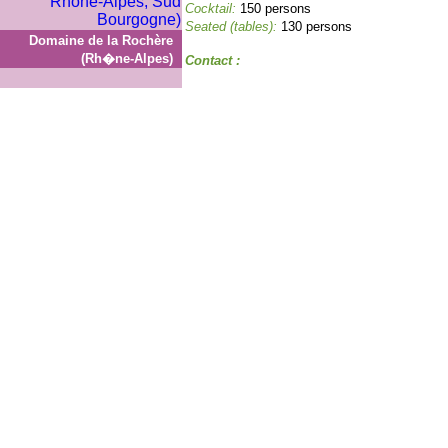
Cocktail:
150 persons
Seated (tables):
130 persons
Domaine de la Rochère
(Rh�ne-Alpes)
Contact :