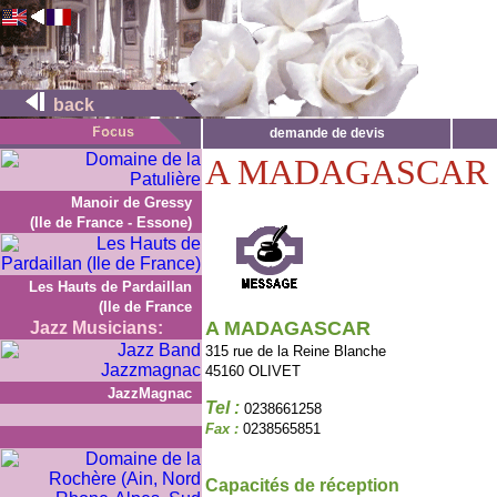
back
demande de devis
A MADAGASCAR
Manoir de Gressy
(Ile de France - Essone)
Les Hauts de Pardaillan
(Ile de France
A MADAGASCAR
Jazz Musicians:
315 rue de la Reine Blanche
45160 OLIVET
JazzMagnac
Tel :
0238661258
Fax :
0238565851
Capacités de réception