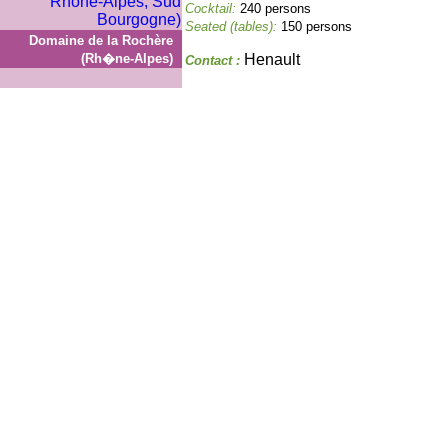
Cocktail:
240 persons
Seated (tables):
150 persons
Domaine de la Rochère
(Rh�ne-Alpes)
Henault
Contact :