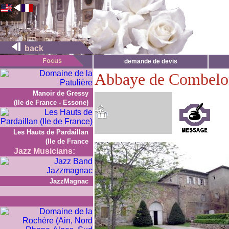
back
demande de devis
Abbaye de Combelo
Manoir de Gressy
(Ile de France - Essone)
Les Hauts de Pardaillan
(Ile de France
Jazz Musicians:
JazzMagnac