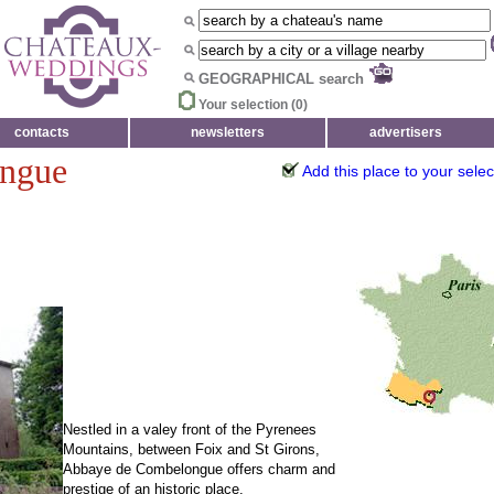
GEOGRAPHICAL search
Your selection (
0
)
contacts
newsletters
advertisers
ngue
Add this place to your selec
Nestled in a valey front of the Pyrenees
Mountains, between Foix and St Girons,
Abbaye de Combelongue offers charm and
prestige of an historic place.