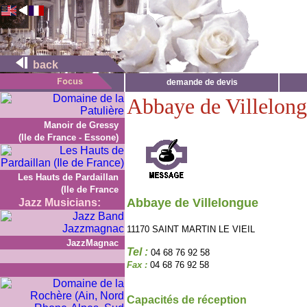
back
demande de devis
Abbaye de Villelon
Manoir de Gressy
(Ile de France - Essone)
Les Hauts de Pardaillan
(Ile de France
Abbaye de Villelongue
Jazz Musicians:
11170 SAINT MARTIN LE VIEIL
JazzMagnac
Tel :
04 68 76 92 58
Fax :
04 68 76 92 58
Capacités de réception