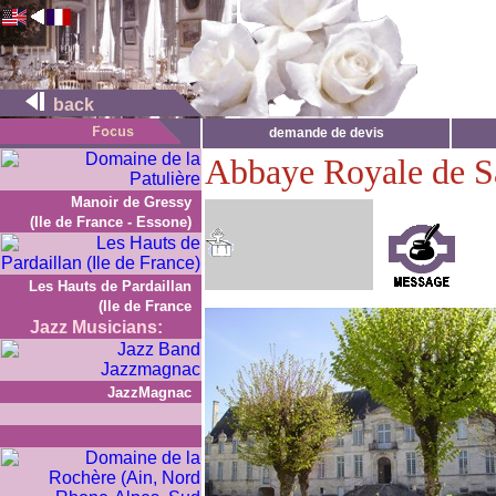
back
demande de devis
Abbaye Royale de Sa
Manoir de Gressy
(Ile de France - Essone)
Les Hauts de Pardaillan
(Ile de France
Jazz Musicians:
JazzMagnac