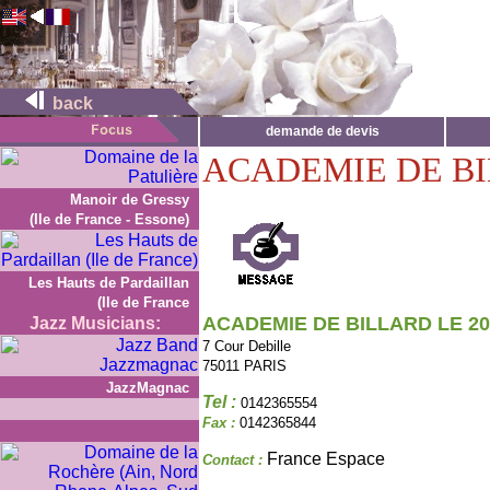
back
demande de devis
ACADEMIE DE BI
Manoir de Gressy
(Ile de France - Essone)
Les Hauts de Pardaillan
(Ile de France
ACADEMIE DE BILLARD LE 20
Jazz Musicians:
7 Cour Debille
75011 PARIS
JazzMagnac
Tel :
0142365554
Fax :
0142365844
France Espace
Contact :