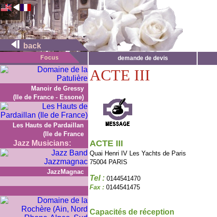
back
demande de devis
ACTE III
Manoir de Gressy
(Ile de France - Essone)
Les Hauts de Pardaillan
(Ile de France
ACTE III
Jazz Musicians:
Quai Henri IV Les Yachts de Paris
75004 PARIS
JazzMagnac
Tel :
0144541470
Fax :
0144541475
Capacités de réception