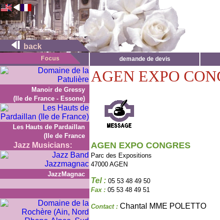
back
demande de devis
AGEN EXPO CON
Manoir de Gressy
(Ile de France - Essone)
Les Hauts de Pardaillan
(Ile de France
AGEN EXPO CONGRES
Jazz Musicians:
Parc des Expositions
47000 AGEN
JazzMagnac
Tel :
05 53 48 49 50
Fax :
05 53 48 49 51
Chantal MME POLETTO
Contact :