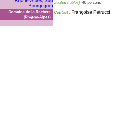
Seated (tables):
40 persons
Domaine de la Rochère
Françoise Petrucci
Contact :
(Rh�ne-Alpes)