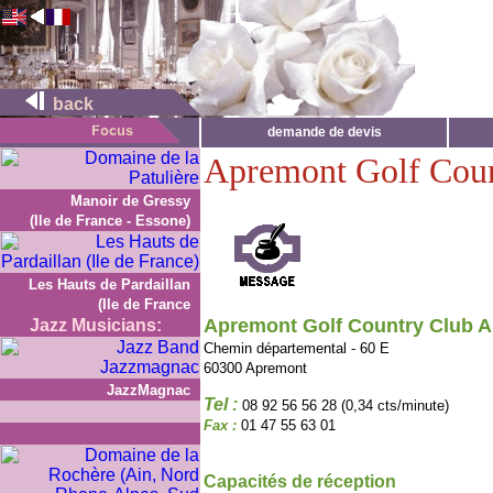
back
demande de devis
Apremont Golf Coun
Manoir de Gressy
(Ile de France - Essone)
Les Hauts de Pardaillan
(Ile de France
Apremont Golf Country Club A
Jazz Musicians:
Chemin départemental - 60 E
60300 Apremont
JazzMagnac
Tel :
08 92 56 56 28 (0,34 cts/minute)
Fax :
01 47 55 63 01
Capacités de réception