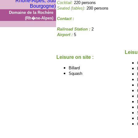
Cocktail:
220 persons
Seated (tables):
200 persons
Domaine de la Rochère
(Rh�ne-Alpes)
Contact :
Railroad Station :
2
Airport :
5
Leisu
Leisure on site :
Billard
Squash