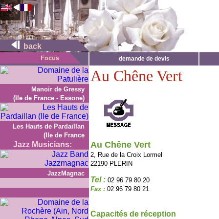
back
demande de devis
Au Chêne Vert
Manoir de Gressy
(Ile de France - Essone)
Les Hauts de Pardaillan
(Ile de France
Au Chêne Vert
Jazz Musicians:
2, Rue de la Croix Lormel
22190 PLERIN
JazzMagnac
Tel :
02 96 79 80 20
Fax :
02 96 79 80 21
Capacités de réception