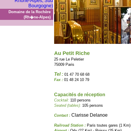
Domaine de la Rochère
(Rh�ne-Alpes)
Au Petit Riche
25 rue Le Peletier
75009 Paris
Tel :
01 47 70 68 68
Fax :
01 48 24 10 79
Capacités de réception
Cocktail:
110 persons
Seated (tables):
105 persons
Clarisse Delanoe
Contact :
Railroad Station :
Paris toutes gares (1 Km)
Airport :
Orly (27 Km) - Roissy (25 Km)