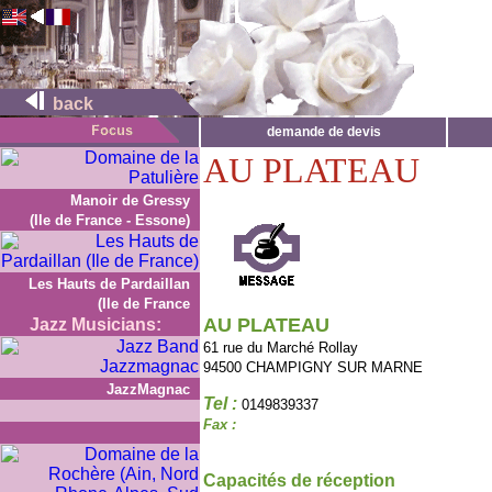
back
demande de devis
AU PLATEAU
Manoir de Gressy
(Ile de France - Essone)
Les Hauts de Pardaillan
(Ile de France
AU PLATEAU
Jazz Musicians:
61 rue du Marché Rollay
94500 CHAMPIGNY SUR MARNE
JazzMagnac
Tel :
0149839337
Fax :
Capacités de réception