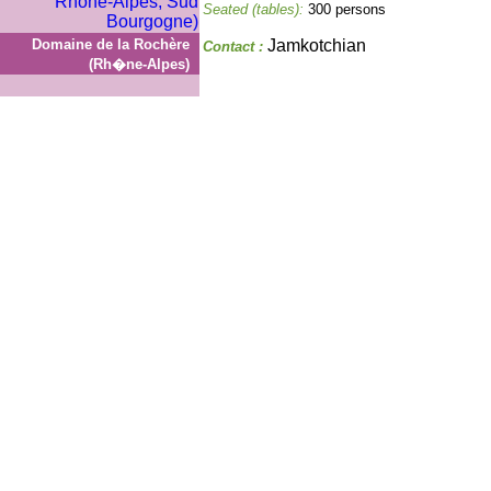
Seated (tables):
300 persons
Domaine de la Rochère
Jamkotchian
Contact :
(Rh�ne-Alpes)