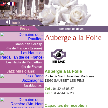
back
demande de devis
Auberge a la Folie
Manoir de Gressy
(Ile de France - Essone)
Les Hauts de Pardaillan
(Ile de France
Auberge a la Folie
Jazz Musicians:
Route de Saint Julien les Martigues
13960 SAUSSET LES PINS
JazzMagnac
Tel :
04 42 45 06 87
Fax :
04 42 44 59 28
Capacités de réception