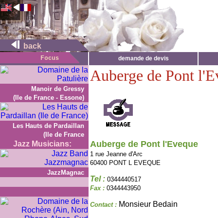
back
demande de devis
Auberge de Pont l'
Manoir de Gressy
(Ile de France - Essone)
Les Hauts de Pardaillan
(Ile de France
Auberge de Pont l'Eveque
Jazz Musicians:
1 rue Jeanne d'Arc
60400 PONT L EVEQUE
JazzMagnac
Tel :
0344440517
Fax :
0344443950
Monsieur Bedain
Contact :