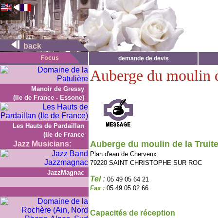
back
demande de devis
Auberge du moulin d
Manoir de Gressy
(Ile de France - Essone)
Les Hauts de Pardaillan
(Ile de France
Auberge du moulin de la Truit
Jazz Musicians:
Plan d'eau de Cherveux
79220 SAINT CHRISTOPHE SUR ROC
JazzMagnac
Tel :
05 49 05 64 21
Fax :
05 49 05 02 66
Capacités de réception