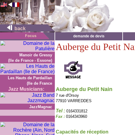
back
demande de devis
Auberge du Petit Na
Manoir de Gressy
(Ile de France - Essone)
Les Hauts de Pardaillan
(Ile de France
Auberge du Petit Nain
Jazz Musicians:
7 rue d'Orsoy
77910 VARREDDES
JazzMagnac
Tel :
0164331812
Fax :
0164343960
Capacités de réception