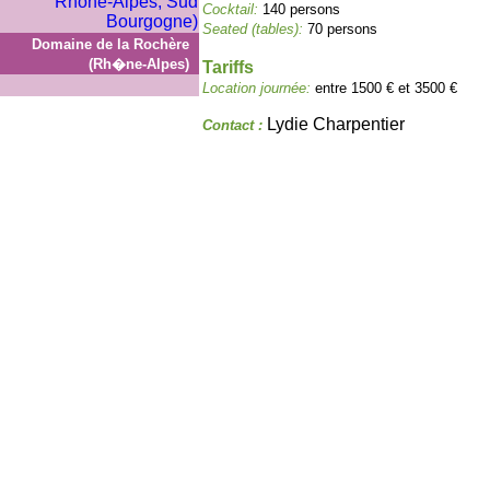
Cocktail:
140 persons
Seated (tables):
70 persons
Domaine de la Rochère
(Rh�ne-Alpes)
Tariffs
Location journée:
entre 1500 € et 3500 €
Lydie Charpentier
Contact :