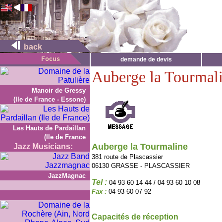
back
demande de devis
Auberge la Tourmal
Manoir de Gressy
(Ile de France - Essone)
Les Hauts de Pardaillan
(Ile de France
Auberge la Tourmaline
Jazz Musicians:
381 route de Plascassier
06130 GRASSE - PLASCASSIER
JazzMagnac
Tel :
04 93 60 14 44 / 04 93 60 10 08
Fax :
04 93 60 07 92
Capacités de réception