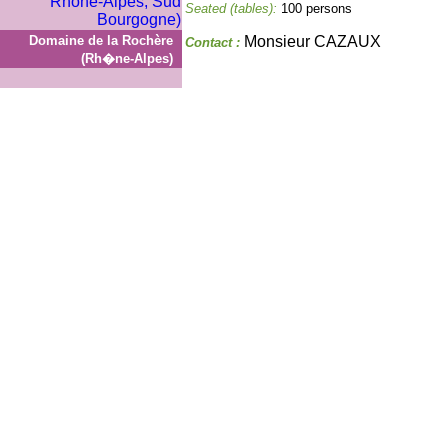
Seated (tables):
100 persons
Domaine de la Rochère
Monsieur CAZAUX
Contact :
(Rh�ne-Alpes)