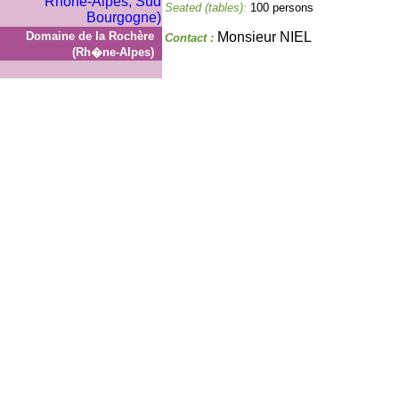
Seated (tables):
100 persons
Domaine de la Rochère
Monsieur NIEL
Contact :
(Rh�ne-Alpes)