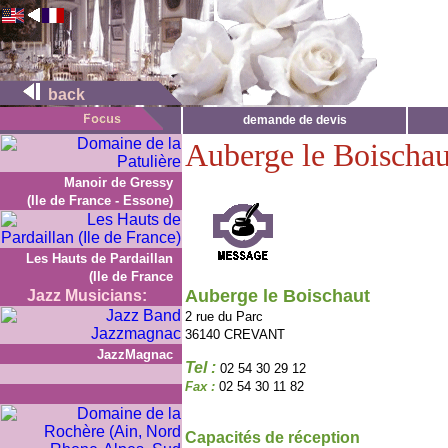
back
demande de devis
Auberge le Boischau
Manoir de Gressy
(Ile de France - Essone)
Les Hauts de Pardaillan
(Ile de France
Auberge le Boischaut
Jazz Musicians:
2 rue du Parc
36140 CREVANT
JazzMagnac
Tel :
02 54 30 29 12
Fax :
02 54 30 11 82
Capacités de réception