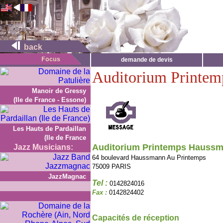
back
demande de devis
Auditorium Printe
Manoir de Gressy
(Ile de France - Essone)
Les Hauts de Pardaillan
(Ile de France
Auditorium Printemps Hauss
Jazz Musicians:
64 boulevard Haussmann Au Printemps
75009 PARIS
JazzMagnac
Tel :
0142824016
Fax :
0142824402
Capacités de réception