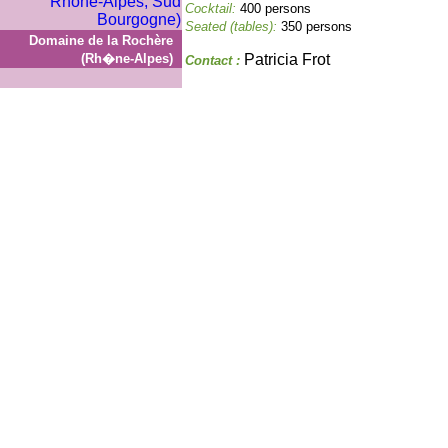
Cocktail:
400 persons
Seated (tables):
350 persons
Domaine de la Rochère
(Rh�ne-Alpes)
Patricia Frot
Contact :