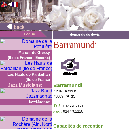
back
demande de devis
Barramundi
Manoir de Gressy
(Ile de France - Essone)
Les Hauts de Pardaillan
(Ile de France
Barramundi
Jazz Musicians:
3 rue Taitbout
75009 PARIS
JazzMagnac
Tel :
0147702121
Fax :
0147702120
Capacités de réception