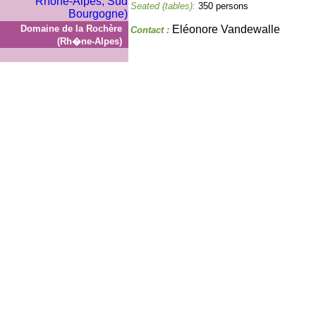
Seated (tables):
350 persons
Domaine de la Rochère
Eléonore Vandewalle
Contact :
(Rh�ne-Alpes)