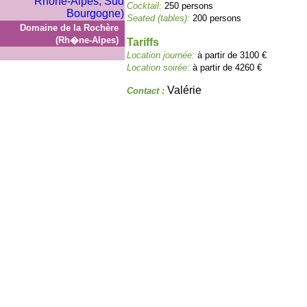
Cocktail:
250 persons
Seated (tables):
200 persons
Domaine de la Rochère
(Rh�ne-Alpes)
Tariffs
Location journée:
à partir de 3100 €
Location soirée:
à partir de 4260 €
Valérie
Contact :