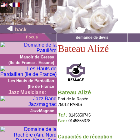
back
demande de devis
Bateau Alizé
Manoir de Gressy
(Ile de France - Essone)
Les Hauts de Pardaillan
(Ile de France
Bateau Alizé
Jazz Musicians:
Port de la Rapée
75012 PARIS
JazzMagnac
Tel :
0145850745
Fax :
0145855378
Capacités de réception