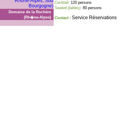
Cocktail:
120 persons
Seated (tables):
80 persons
Domaine de la Rochère
(Rh�ne-Alpes)
Service Réservations
Contact :