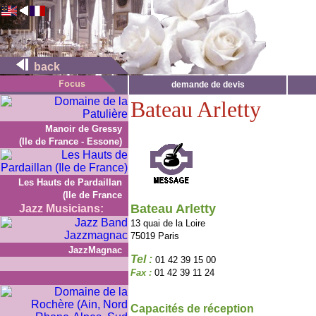
back
demande de devis
Bateau Arletty
Manoir de Gressy
(Ile de France - Essone)
Les Hauts de Pardaillan
(Ile de France
Bateau Arletty
Jazz Musicians:
13 quai de la Loire
75019 Paris
JazzMagnac
Tel :
01 42 39 15 00
Fax :
01 42 39 11 24
Capacités de réception