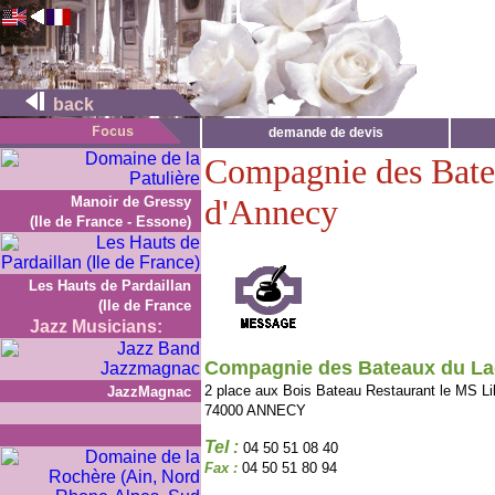
back
demande de devis
Compagnie des Bate
d'Annecy
Manoir de Gressy
(Ile de France - Essone)
Les Hauts de Pardaillan
(Ile de France
Jazz Musicians:
Compagnie des Bateaux du La
2 place aux Bois Bateau Restaurant le MS Lib
JazzMagnac
74000 ANNECY
Tel :
04 50 51 08 40
Fax :
04 50 51 80 94