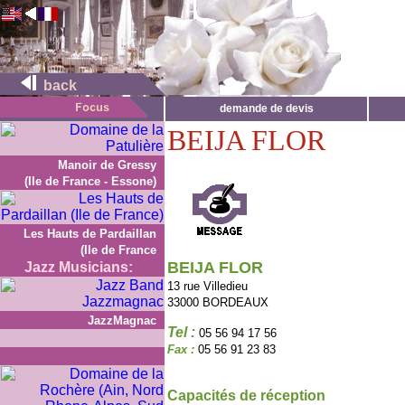
back
demande de devis
BEIJA FLOR
Manoir de Gressy
(Ile de France - Essone)
Les Hauts de Pardaillan
(Ile de France
BEIJA FLOR
Jazz Musicians:
13 rue Villedieu
33000 BORDEAUX
JazzMagnac
Tel :
05 56 94 17 56
Fax :
05 56 91 23 83
Capacités de réception