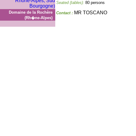
Seated (tables):
80 persons
Domaine de la Rochère
MR TOSCANO
Contact :
(Rh�ne-Alpes)