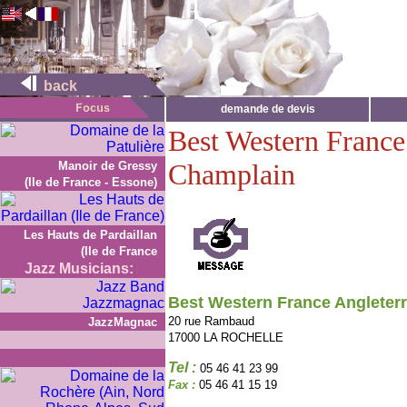
back
demande de devis
Best Western France
Champlain
Manoir de Gressy
(Ile de France - Essone)
Les Hauts de Pardaillan
(Ile de France
Jazz Musicians:
Best Western France Angleter
20 rue Rambaud
JazzMagnac
17000 LA ROCHELLE
Tel :
05 46 41 23 99
Fax :
05 46 41 15 19