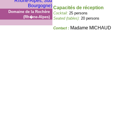
Capacités de réception
Domaine de la Rochère
Cocktail:
25 persons
(Rh�ne-Alpes)
Seated (tables):
20 persons
Madame MICHAUD
Contact :