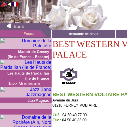
back
demande de devis
BEST WESTERN 
PALACE
Manoir de Gressy
(Ile de France - Essone)
Les Hauts de Pardaillan
(Ile de France
Jazz Musicians:
BEST WESTERN VOLTAIRE P
Avenue du Jura
JazzMagnac
01210 FERNEY VOLTAIRE
Tel :
04 50 40 77 90
Fax :
04 50 40 83 00