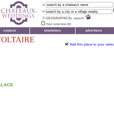
GEOGRAPHICAL search
Your selection (
0
)
contacts
newsletters
advertisers
VOLTAIRE
Add this place to your selec
ALACE