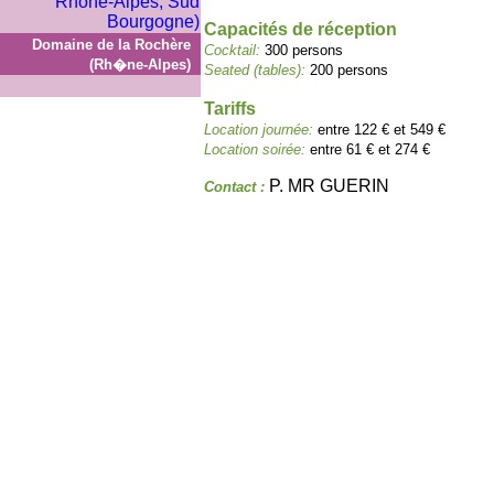
Capacités de réception
Domaine de la Rochère
Cocktail:
300 persons
(Rh�ne-Alpes)
Seated (tables):
200 persons
Tariffs
Location journée:
entre 122 € et 549 €
Location soirée:
entre 61 € et 274 €
P. MR GUERIN
Contact :