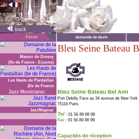
back
demande de devis
Bleu Seine Bateau 
Manoir de Gressy
(Ile de France - Essone)
Les Hauts de Pardaillan
(Ile de France
Bleu Seine Bateau Bel Ami
Jazz Musicians:
Port Debilly Face au 34 avenue de New York
75116 Paris
JazzMagnac
Tel :
01 56 89 88 98
Fax :
01 56 89 88 99
Capacités de réception