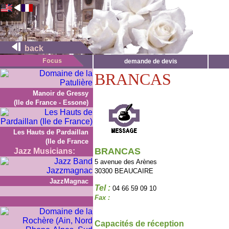
back
demande de devis
BRANCAS
Manoir de Gressy
(Ile de France - Essone)
Les Hauts de Pardaillan
(Ile de France
BRANCAS
Jazz Musicians:
5 avenue des Arènes
30300 BEAUCAIRE
JazzMagnac
Tel :
04 66 59 09 10
Fax :
Capacités de réception