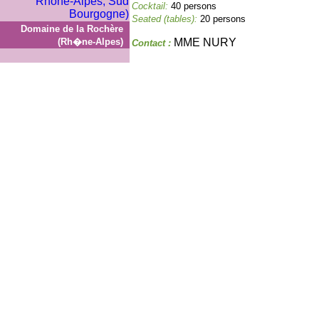
Cocktail:
40 persons
Seated (tables):
20 persons
Domaine de la Rochère
(Rh�ne-Alpes)
MME NURY
Contact :