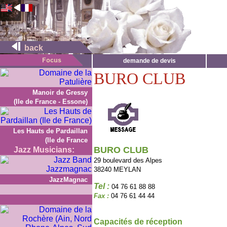
back
demande de devis
BURO CLUB
Manoir de Gressy
(Ile de France - Essone)
Les Hauts de Pardaillan
(Ile de France
BURO CLUB
Jazz Musicians:
29 boulevard des Alpes
38240 MEYLAN
JazzMagnac
Tel :
04 76 61 88 88
Fax :
04 76 61 44 44
Capacités de réception