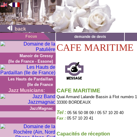
back
demande de devis
CAFE MARITIME
Manoir de Gressy
(Ile de France - Essone)
Les Hauts de Pardaillan
(Ile de France
CAFE MARITIME
Jazz Musicians:
Quai Armand Lalande Bassin à Flot numéro 1
33300 BORDEAUX
JazzMagnac
Tel :
05 56 50 08 09 / 05 57 10 20 40
Fax :
05 57 10 20 41
Capacités de réception