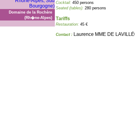
Cocktail:
450 persons
Seated (tables):
280 persons
Domaine de la Rochère
(Rh�ne-Alpes)
Tariffs
Restauration:
45 €
Laurence MME DE LAVILL
Contact :