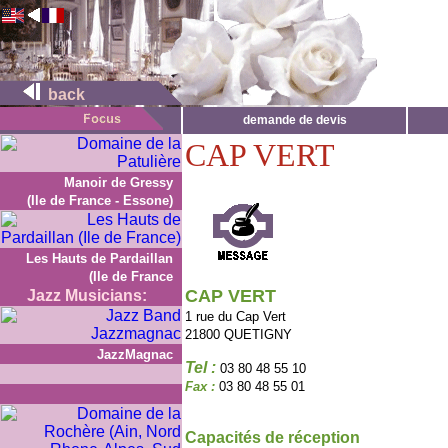
back
demande de devis
CAP VERT
Manoir de Gressy
(Ile de France - Essone)
Les Hauts de Pardaillan
(Ile de France
CAP VERT
Jazz Musicians:
1 rue du Cap Vert
21800 QUETIGNY
JazzMagnac
Tel :
03 80 48 55 10
Fax :
03 80 48 55 01
Capacités de réception