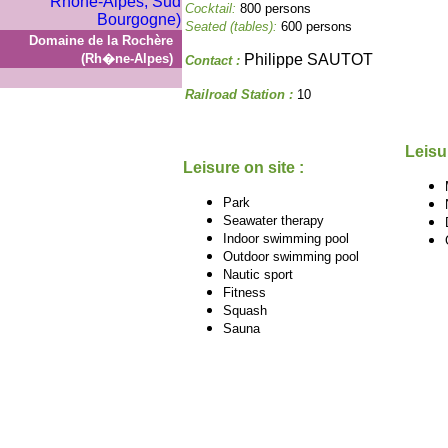
Cocktail:
800 persons
Seated (tables):
600 persons
Domaine de la Rochère
(Rh�ne-Alpes)
Philippe SAUTOT
Contact :
Railroad Station :
10
Leisu
Leisure on site :
Park
Seawater therapy
Indoor swimming pool
Outdoor swimming pool
Nautic sport
Fitness
Squash
Sauna