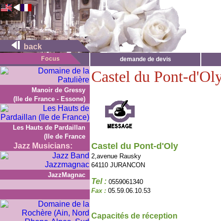
back
demande de devis
Castel du Pont-d'Ol
Manoir de Gressy
(Ile de France - Essone)
Les Hauts de Pardaillan
(Ile de France
Castel du Pont-d'Oly
Jazz Musicians:
2,avenue Rausky
64110 JURANCON
JazzMagnac
Tel :
0559061340
Fax :
05.59.06.10.53
Capacités de réception