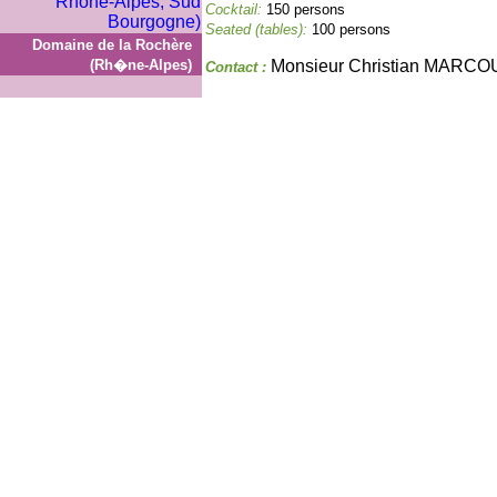
Cocktail:
150 persons
Seated (tables):
100 persons
Domaine de la Rochère
(Rh�ne-Alpes)
Monsieur Christian MARCO
Contact :