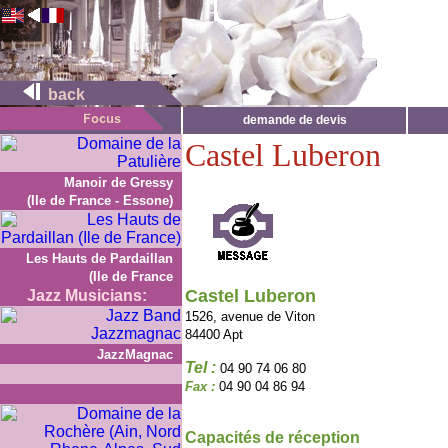
back
demande de devis
Castel Luberon
Manoir de Gressy
(Ile de France - Essone)
Les Hauts de Pardaillan
(Ile de France
Castel Luberon
Jazz Musicians:
1526, avenue de Viton
84400 Apt
JazzMagnac
Tel :
04 90 74 06 80
Fax :
04 90 04 86 94
Capacités de réception