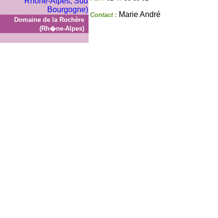
Marie André
Contact :
Domaine de la Rochère
(Rh�ne-Alpes)