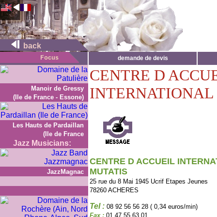
back
demande de devis
CENTRE D ACCUE
INTERNATIONAL 
Manoir de Gressy
(Ile de France - Essone)
Les Hauts de Pardaillan
(Ile de France
Jazz Musicians:
CENTRE D ACCUEIL INTERNA
MUTATIS
JazzMagnac
25 rue du 8 Mai 1945 Ucrif Etapes Jeunes
78260 ACHERES
Tel :
08 92 56 56 28 ( 0,34 euros/min)
Fax :
01 47 55 63 01