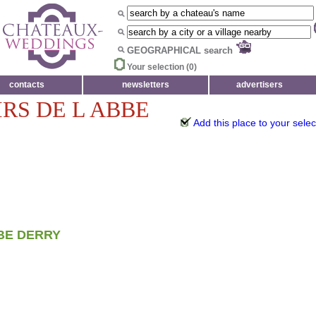
GEOGRAPHICAL search
Your selection (
0
)
contacts
newsletters
advertisers
IRS DE L ABBE
Add this place to your selec
BBE DERRY