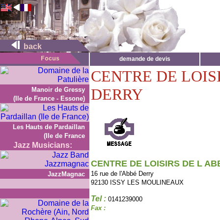
back
demande de devis
CENTRE DE LOIS
DERRY
Manoir de Gressy
(Ile de France - Essone)
Les Hauts de Pardaillan
(Ile de France
Jazz Musicians:
CENTRE DE LOISIRS DE L A
16 rue de l'Abbé Derry
JazzMagnac
92130 ISSY LES MOULINEAUX
Tel :
0141239000
Fax :