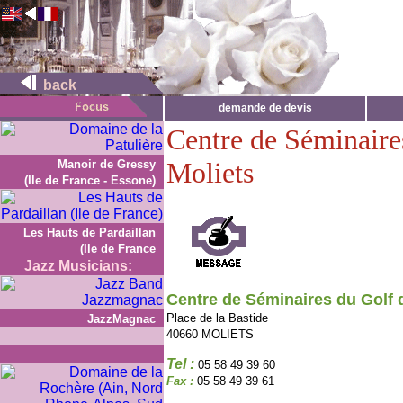
back
demande de devis
Centre de Séminaire
Moliets
Manoir de Gressy
(Ile de France - Essone)
Les Hauts de Pardaillan
(Ile de France
Jazz Musicians:
Centre de Séminaires du Golf 
Place de la Bastide
JazzMagnac
40660 MOLIETS
Tel :
05 58 49 39 60
Fax :
05 58 49 39 61