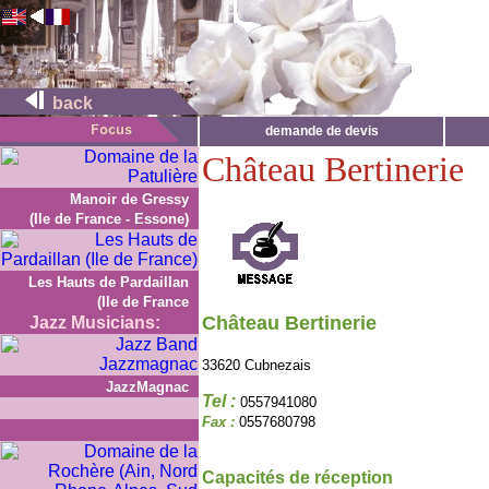
back
demande de devis
Château Bertinerie
Manoir de Gressy
(Ile de France - Essone)
Les Hauts de Pardaillan
(Ile de France
Château Bertinerie
Jazz Musicians:
33620 Cubnezais
JazzMagnac
Tel :
0557941080
Fax :
0557680798
Capacités de réception