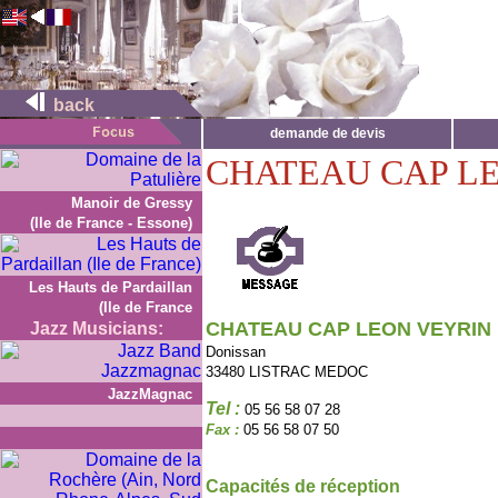
back
demande de devis
CHATEAU CAP L
Manoir de Gressy
(Ile de France - Essone)
Les Hauts de Pardaillan
(Ile de France
CHATEAU CAP LEON VEYRIN
Jazz Musicians:
Donissan
33480 LISTRAC MEDOC
JazzMagnac
Tel :
05 56 58 07 28
Fax :
05 56 58 07 50
Capacités de réception