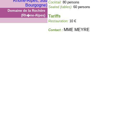
Cocktail:
80 persons
Seated (tables):
60 persons
Domaine de la Rochère
(Rh�ne-Alpes)
Tariffs
Restauration:
10 €
MME MEYRE
Contact :