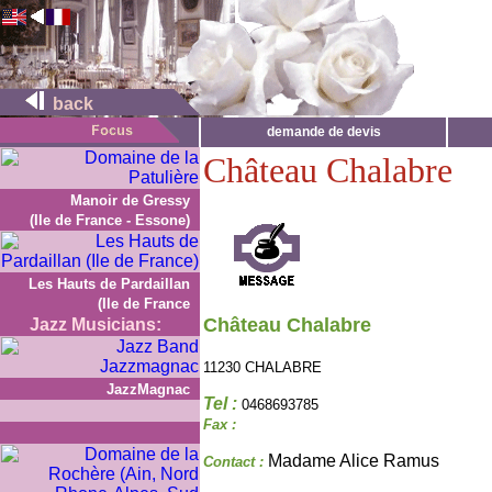
back
demande de devis
Château Chalabre
Manoir de Gressy
(Ile de France - Essone)
Les Hauts de Pardaillan
(Ile de France
Château Chalabre
Jazz Musicians:
11230 CHALABRE
JazzMagnac
Tel :
0468693785
Fax :
Madame Alice Ramus
Contact :