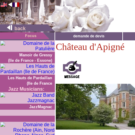
back
demande de devis
Château d'Apigné
Manoir de Gressy
(Ile de France - Essone)
Les Hauts de Pardaillan
(Ile de France
Jazz Musicians:
JazzMagnac