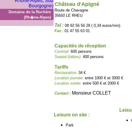
Château d'Apigné
Route de Chavagne
Domaine de la Rochère
35650 LE RHEU
(Rh�ne-Alpes)
Tel :
08 92 56 56 28 ( 0,34 euros/min)
Fax :
01 47 55 63 01
Capacités de réception
Cocktail:
600 persons
Seated (tables):
400 persons
Tariffs
Restauration:
34 €
Location journée:
entre 1000 € et 3000 €
Location soirée:
entre 500 € et 2000 €
Monsieur COLLET
Contact :
Leisu
Leisure on site :
Park