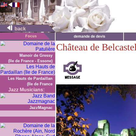
back
demande de devis
Château de Belcaste
Manoir de Gressy
(Ile de France - Essone)
Les Hauts de Pardaillan
(Ile de France
Jazz Musicians:
JazzMagnac