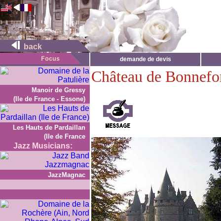
back
demande de devis
Château de Bonnefo
Manoir de Gressy
(Ile de France - Essone)
Les Hauts de Pardaillan
(Ile de France
Jazz Musicians:
JazzMagnac