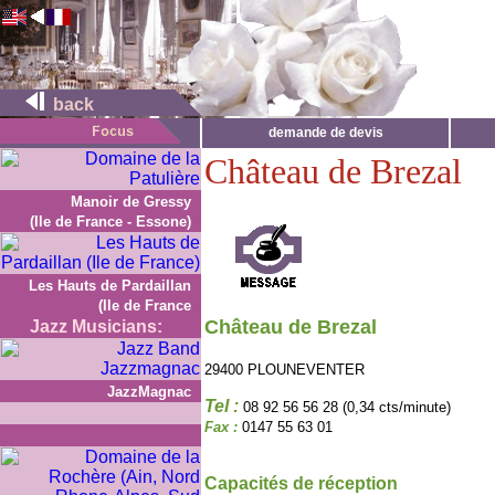
back
demande de devis
Château de Brezal
Manoir de Gressy
(Ile de France - Essone)
Les Hauts de Pardaillan
(Ile de France
Château de Brezal
Jazz Musicians:
29400 PLOUNEVENTER
JazzMagnac
Tel :
08 92 56 56 28 (0,34 cts/minute)
Fax :
0147 55 63 01
Capacités de réception