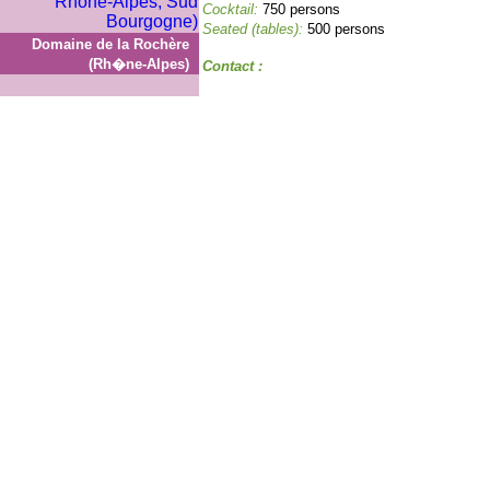
Cocktail:
750 persons
Seated (tables):
500 persons
Domaine de la Rochère
(Rh�ne-Alpes)
Contact :