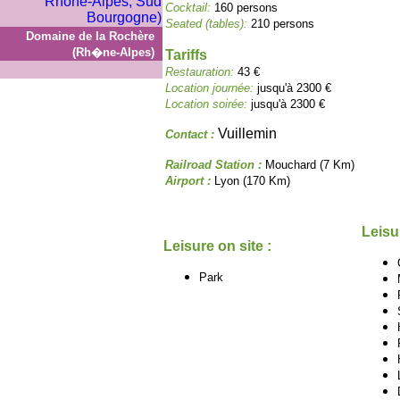
Cocktail:
160 persons
Seated (tables):
210 persons
Domaine de la Rochère
(Rh�ne-Alpes)
Tariffs
Restauration:
43 €
Location journée:
jusqu'à 2300 €
Location soirée:
jusqu'à 2300 €
Vuillemin
Contact :
Railroad Station :
Mouchard (7 Km)
Airport :
Lyon (170 Km)
Leisu
Leisure on site :
Park