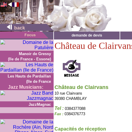
back
demande de devis
Château de Clairvan
Manoir de Gressy
(Ile de France - Essone)
Les Hauts de Pardaillan
(Ile de France
Château de Clairvans
Jazz Musicians:
10 rue Clairvans
39380 CHAMBLAY
JazzMagnac
Tel :
0384377088
Fax :
0384376773
Capacités de réception