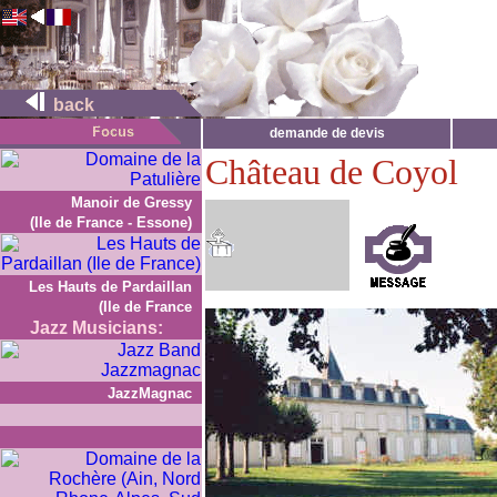
back
demande de devis
Château de Coyol
Manoir de Gressy
(Ile de France - Essone)
Les Hauts de Pardaillan
(Ile de France
Jazz Musicians:
JazzMagnac