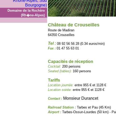
Domaine de la Rochère
(Rh�ne-Alpes)
Château de Crouseilles
Route de Madiran
64350 Crouseilles
Tel :
08 92 56 56 28 (0.34 euros/min)
Fax :
01 47 55 63 01
Capacités de réception
Cocktail:
200 persons
Seated (tables):
160 persons
Tariffs
Location journée:
entre 955 € et 1128 €
Location soirée:
entre 955 € et 1128 €
Monsieur Durancet
Contact :
Railroad Station :
Tarbes et Pau (45 Km)
Airport :
Tarbes-Ossun-Lourdes (50 km) - Pa