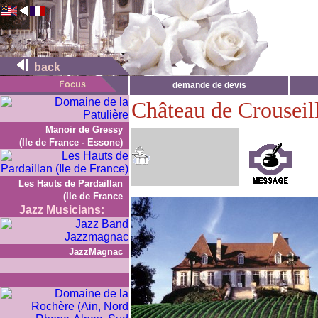
back
demande de devis
Château de Crouseil
Manoir de Gressy
(Ile de France - Essone)
Les Hauts de Pardaillan
(Ile de France
Jazz Musicians:
JazzMagnac