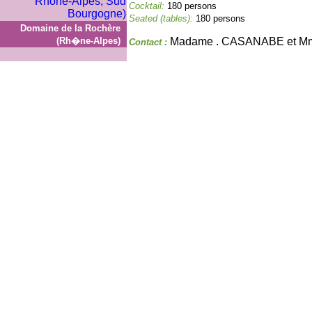
Cocktail:
180 persons
Seated (tables):
180 persons
Domaine de la Rochère
(Rh�ne-Alpes)
Madame . CASANABE et M
Contact :