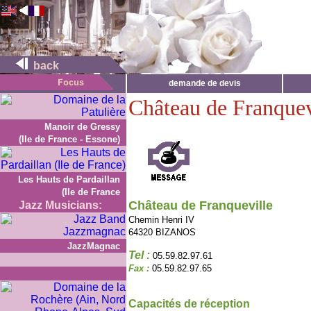
back
demande de devis
Château de Franquev
Manoir de Gressy
(Ile de France - Essone)
Les Hauts de Pardaillan
(Ile de France
Château de Franqueville
Jazz Musicians:
Chemin Henri IV
64320 BIZANOS
JazzMagnac
Tel :
05.59.82.97.61
Fax :
05.59.82.97.65
Capacités de réception