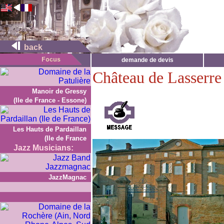
back
demande de devis
Château de Lasserre
Manoir de Gressy
(Ile de France - Essone)
Les Hauts de Pardaillan
(Ile de France
Jazz Musicians:
JazzMagnac