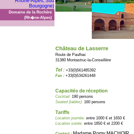
Domaine de la Rochère
(Rh�ne-Alpes)
Château de Lasserre
Route de Paulhac
31380 Montastruc-la-Conseillère
Tel :
+33(0)561485392
Fax :
+33(0)534261448
Capacités de réception
Cocktail:
190 persons
Seated (tables):
160 persons
Tariffs
Location journée:
entre 1000 € et 1650 €
Location soirée:
entre 1850 € et 2200 €
Madame Romy MACHOIR
Contact :